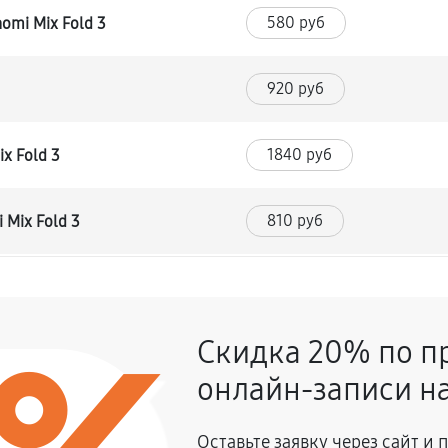
580 руб
omi Mix Fold 3
920 руб
1840 руб
x Fold 3
810 руб
 Mix Fold 3
2530 руб
omi Mix Fold 3
Скидка 20% по п
580 руб
Fold 3
онлайн-записи на
1270 руб
 Fold 3
Оставьте заявку через сайт и