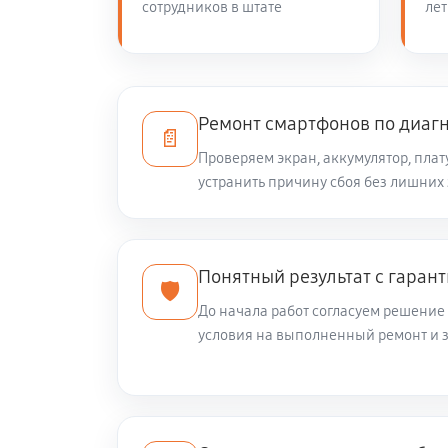
сотрудников в штате
лет
Ремонт мультиконтроллера
Замена шлейфа телефона Xiaomi Mi
Ремонт смартфонов по диаг
📄
Проверяем экран, аккумулятор, плат
устранить причину сбоя без лишних
Ремонт сим-лотка телефона Xiaomi
Понятный результат с гаран
🛡️
До начала работ согласуем решени
условия на выполненный ремонт и