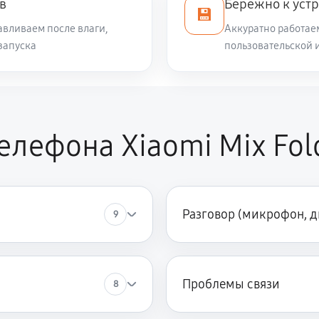
в
Бережно к уст
💾
авливаем после влаги,
Аккуратно работае
запуска
пользовательской 
лефона Xiaomi Mix Fol
Разговор (микрофон, 
9
Проблемы связи
8