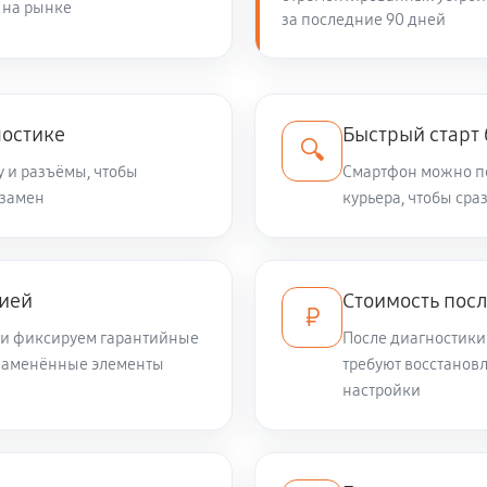
 на рынке
за последние 90 дней
1150 руб
690 руб
x Fold 3
ностике
Быстрый старт
🔍
у и разъёмы, чтобы
Смартфон можно пе
 замен
690 руб
курьера, чтобы сра
 Mix Fold 3
тией
Стоимость пос
₽
е и фиксируем гарантийные
После диагностики
 заменённые элементы
требуют восстанов
настройки