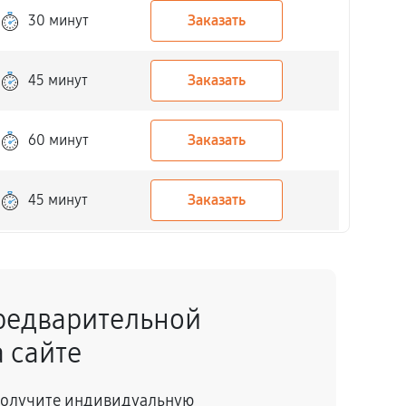
30 минут
Заказать
45 минут
Заказать
60 минут
Заказать
45 минут
Заказать
120 минут
Заказать
редварительной
45 минут
Заказать
 сайте
60 минут
Заказать
 получите индивидуальную