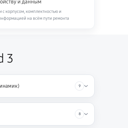
ройству и данным
м с корпусом, комплектностью и
информацией на всём пути ремонта
d 3
динамик)
9
8