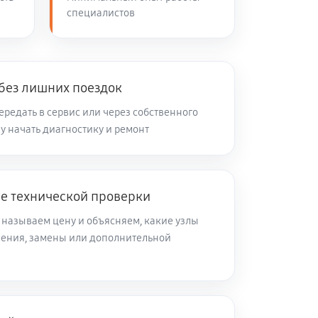
специалистов
90 минут
Заказать
60 минут
Заказать
 без лишних поездок
редать в сервис или через собственного
зу начать диагностику и ремонт
45 минут
Заказать
ле технической проверки
 называем цену и объясняем, какие узлы
ления, замены или дополнительной