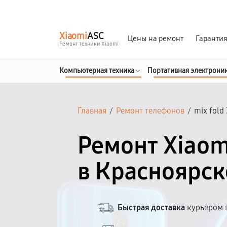
г. Красноярск
Ежедневно, с 10:00 до 20:00
Xiaomi
ASC
Цены на ремонт
Гаранти
Ремонт техники Xiaomi
Компьютерная техника
Портативная электрони
Главная
/
Ремонт телефонов
/
mix fold
Ремонт Xiaomi
в Красноярск
Быстрая доставка
курьером в